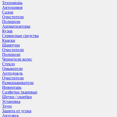
Техпомощь
Автохимия
Салон
Очистители
Полироли
Ароматизаторы
Кузов
Сервисные средства
Краски
Шампуни
Очистители
Полироли
Чернители колес
Стекло
Омыватели
Антидождь
Очистители
Размораживатели
Инвентарь
Салфетки тканевые
Щетки / скребки
Установка
Teyes
Защита от угона
Автозвук