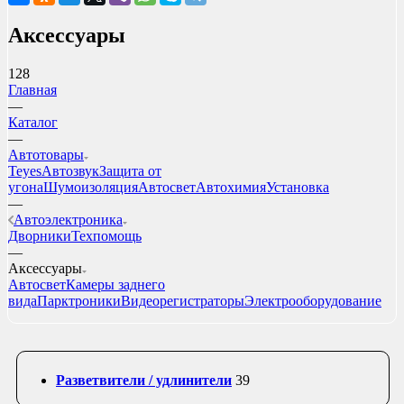
Аксессуары
128
Главная
—
Каталог
—
Автотовары
Teyes
Автозвук
Защита от
угона
Шумоизоляция
Автосвет
Автохимия
Установка
—
Автоэлектроника
Дворники
Техпомощь
—
Аксессуары
Автосвет
Камеры заднего
вида
Парктроники
Видеорегистраторы
Электрооборудование
Разветвители / удлинители
39