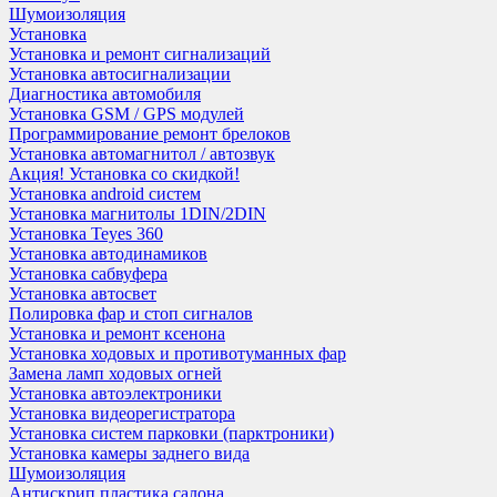
Шумоизоляция
Установка
Установка и ремонт сигнализаций
Установка автосигнализации
Диагностика автомобиля
Установка GSM / GPS модулей
Программирование ремонт брелоков
Установка автомагнитол / автозвук
Акция! Установка со скидкой!
Установка android систем
Установка магнитолы 1DIN/2DIN
Установка Teyes 360
Установка автодинамиков
Установка сабвуфера
Установка автосвет
Полировка фар и стоп сигналов
Установка и ремонт ксенона
Установка ходовых и противотуманных фар
Замена ламп ходовых огней
Установка автоэлектроники
Установка видеорегистратора
Установка систем парковки (парктроники)
Установка камеры заднего вида
Шумоизоляция
Антискрип пластика салона