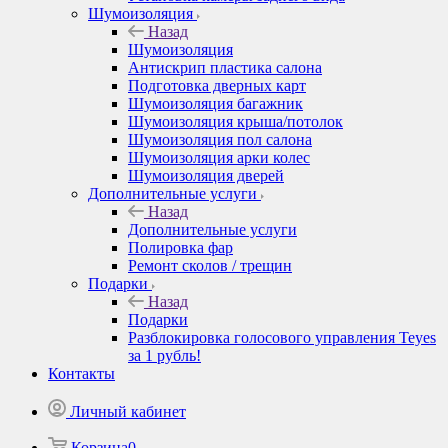
Шумоизоляция
Назад
Шумоизоляция
Антискрип пластика салона
Подготовка дверных карт
Шумоизоляция багажник
Шумоизоляция крыша/потолок
Шумоизоляция пол салона
Шумоизоляция арки колес
Шумоизоляция дверей
Дополнительные услуги
Назад
Дополнительные услуги
Полировка фар
Ремонт сколов / трещин
Подарки
Назад
Подарки
Разблокировка голосового управления Teyes
за 1 рубль!
Контакты
Личный кабинет
Корзина
0