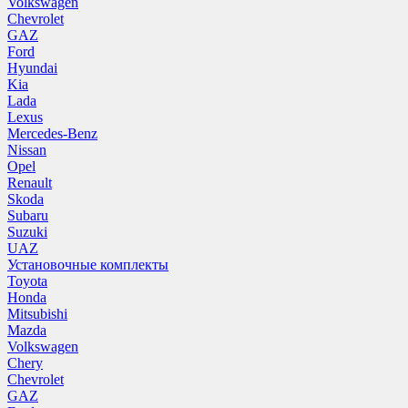
Volkswagen
Chevrolet
GAZ
Ford
Hyundai
Kia
Lada
Lexus
Mercedes-Benz
Nissan
Opel
Renault
Skoda
Subaru
Suzuki
UAZ
Установочные комплекты
Toyota
Honda
Mitsubishi
Mazda
Volkswagen
Chery
Chevrolet
GAZ