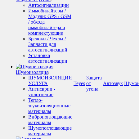
Автосигнализации
Иммобилайзеры /
Модули: GPS / GSM
/ обхода
иммобилайзера и
комплектующие
Брелоки / Чехлы /
Запчасти для
автосигнализаций
Установка
автосигнализации
Шумоизоляция
ШУМОИЗОЛЯЦИЯ
Защита
УСЛУГА
Teyes
от
Автозвук
Шумои
Антискрип -
угона
уплотнение
Тепло-
звукоизоляционные
материалы
Вибропоглощающие
материалы
Шумопоглощающие
материалы