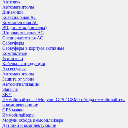
Автозвук
Автомагнитолы
Динамики
Коаксиальная АС
Компонентная АС
ВЧ динамик (твитеры)
Широкополосная АС
Среднечастотная АС
Сабвуферы
Сабвуферы в корпусе активные
Компактные
Усилители
Кабельная продукция
Аксессуары
Автомагнитолы
Защита от угона
Автосигнализации
StarLine
SKY
Иммобилайзеры / Модули: GPS / GSM / обхода иммобилайзера
и комплектующие
GPS маяки
Иммобилайзеры
Модули обхода иммобилайзера
Датчики и комплектующие