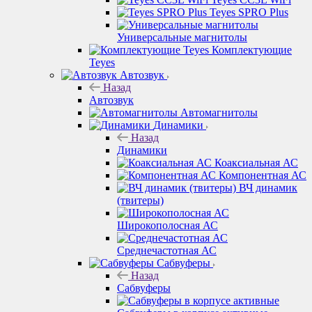
Teyes SPRO Plus
Универсальные магнитолы
Комплектующие
Teyes
Автозвук
Назад
Автозвук
Автомагнитолы
Динамики
Назад
Динамики
Коаксиальная АС
Компонентная АС
ВЧ динамик
(твитеры)
Широкополосная АС
Среднечастотная АС
Сабвуферы
Назад
Сабвуферы