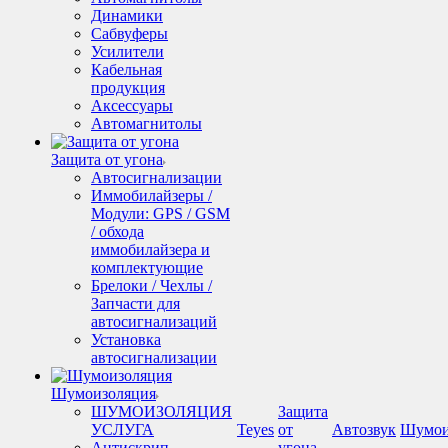
Динамики
Сабвуферы
Усилители
Кабельная
продукция
Аксессуары
Автомагнитолы
Защита от угона
Автосигнализации
Иммобилайзеры /
Модули: GPS / GSM
/ обхода
иммобилайзера и
комплектующие
Брелоки / Чехлы /
Запчасти для
автосигнализаций
Установка
автосигнализации
Шумоизоляция
ШУМОИЗОЛЯЦИЯ
Защита
УСЛУГА
Teyes
от
Автозвук
Шумои
Антискрип -
угона