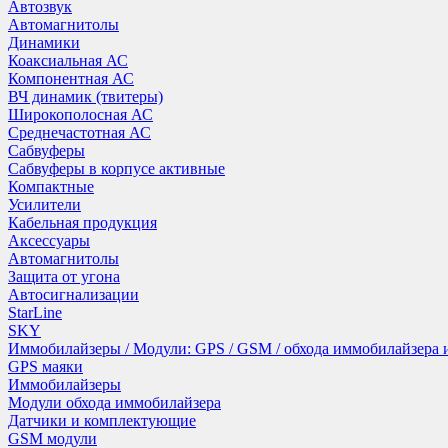
Автозвук
Автомагнитолы
Динамики
Коаксиальная АС
Компонентная АС
ВЧ динамик (твитеры)
Широкополосная АС
Среднечастотная АС
Сабвуферы
Сабвуферы в корпусе активные
Компактные
Усилители
Кабельная продукция
Аксессуары
Автомагнитолы
Защита от угона
Автосигнализации
StarLine
SKY
Иммобилайзеры / Модули: GPS / GSM / обхода иммобилайзера
GPS маяки
Иммобилайзеры
Модули обхода иммобилайзера
Датчики и комплектующие
GSM модули