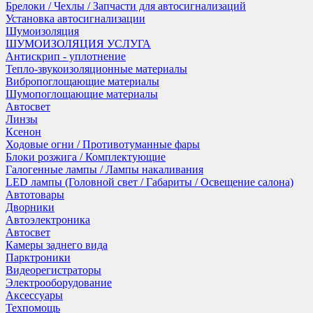
Брелоки / Чехлы / Запчасти для автосигнализаций
Установка автосигнализации
Шумоизоляция
ШУМОИЗОЛЯЦИЯ УСЛУГА
Антискрип - уплотнение
Тепло-звукоизоляционные материалы
Вибропоглощающие материалы
Шумопоглощающие материалы
Автосвет
Линзы
Ксенон
Ходовые огни / Противотуманные фары
Блоки розжига / Комплектующие
Галогенные лампы / Лампы накаливания
LED лампы (Головной свет / Габариты / Освещение салона)
Автотовары
Дворники
Автоэлектроника
Автосвет
Камеры заднего вида
Парктроники
Видеорегистраторы
Электрооборудование
Аксессуары
Техпомощь