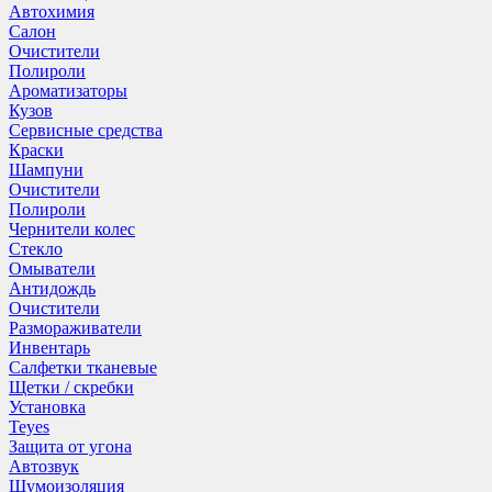
Автохимия
Салон
Очистители
Полироли
Ароматизаторы
Кузов
Сервисные средства
Краски
Шампуни
Очистители
Полироли
Чернители колес
Стекло
Омыватели
Антидождь
Очистители
Размораживатели
Инвентарь
Салфетки тканевые
Щетки / скребки
Установка
Teyes
Защита от угона
Автозвук
Шумоизоляция