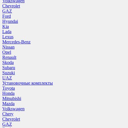
Volkswagen
Chevrolet
GAZ
Ford
Hyundai
Kia
Lada
Lexus
Mercedes-Benz
Nissan
Opel
Renault
Skoda
Subaru
Suzuki
UAZ
Установочные комплекты
Toyota
Honda
Mitsubishi
Mazda
Volkswagen
Chery
Chevrolet
GAZ