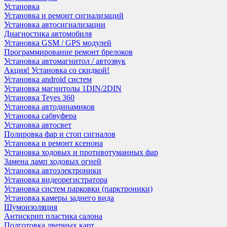
Установка
Установка и ремонт сигнализаций
Установка автосигнализации
Диагностика автомобиля
Установка GSM / GPS модулей
Программирование ремонт брелоков
Установка автомагнитол / автозвук
Акция! Установка со скидкой!
Установка android систем
Установка магнитолы 1DIN/2DIN
Установка Teyes 360
Установка автодинамиков
Установка сабвуфера
Установка автосвет
Полировка фар и стоп сигналов
Установка и ремонт ксенона
Установка ходовых и противотуманных фар
Замена ламп ходовых огней
Установка автоэлектроники
Установка видеорегистратора
Установка систем парковки (парктроники)
Установка камеры заднего вида
Шумоизоляция
Антискрип пластика салона
Подготовка дверных карт