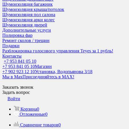
Шумоизоляция багажник
Шумоизоляция крыша/потолок
Шумоизоляция пол салона
Шумоизоляция арки колес
Шумоизоляция дверей
Дополнительные услуги
Полировка фар
Ремонт сколов / трещин
Подарки
Разблокировка голосового управления Teyes за 1 рубль!
Контакты
+7 953 841 05 10
+7 953 841 05 10
Магазин
+7 902 923 12 10
Установка, Водопьянова 3/18
Мы в Max
Присоединяйтесь в MAX!
Заказать звонок
Задать вопрос
Войти
Корзина
0
Отложенные
0
Сравнение товаров
0