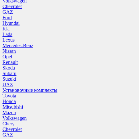
Volkswagen
Chevrolet
GAZ
Ford
Hyundai
Kia
Lada
Lexus
Mercedes-Benz
Nissan
Opel
Renault
Skoda
Subaru
Suzuki
UAZ
Установочные комплекты
Toyota
Honda
Mitsubishi
Mazda
Volkswagen
Chery
Chevrolet
GAZ