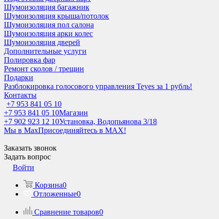
Шумоизоляция багажник
Шумоизоляция крыша/потолок
Шумоизоляция пол салона
Шумоизоляция арки колес
Шумоизоляция дверей
Дополнительные услуги
Полировка фар
Ремонт сколов / трещин
Подарки
Разблокировка голосового управления Teyes за 1 рубль!
Контакты
+7 953 841 05 10
+7 953 841 05 10
Магазин
+7 902 923 12 10
Установка, Водопьянова 3/18
Мы в Max
Присоединяйтесь в MAX!
Заказать звонок
Задать вопрос
Войти
Корзина
0
Отложенные
0
Сравнение товаров
0