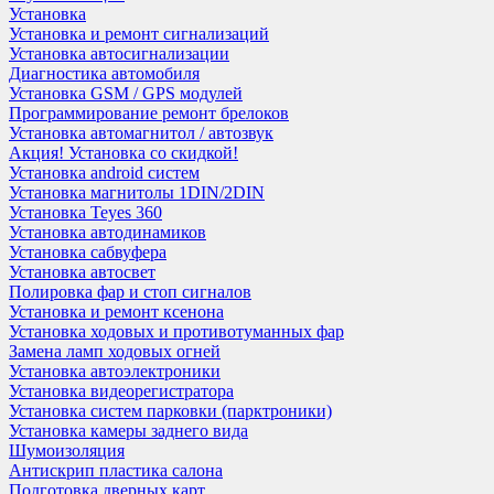
Установка
Установка и ремонт сигнализаций
Установка автосигнализации
Диагностика автомобиля
Установка GSM / GPS модулей
Программирование ремонт брелоков
Установка автомагнитол / автозвук
Акция! Установка со скидкой!
Установка android систем
Установка магнитолы 1DIN/2DIN
Установка Teyes 360
Установка автодинамиков
Установка сабвуфера
Установка автосвет
Полировка фар и стоп сигналов
Установка и ремонт ксенона
Установка ходовых и противотуманных фар
Замена ламп ходовых огней
Установка автоэлектроники
Установка видеорегистратора
Установка систем парковки (парктроники)
Установка камеры заднего вида
Шумоизоляция
Антискрип пластика салона
Подготовка дверных карт