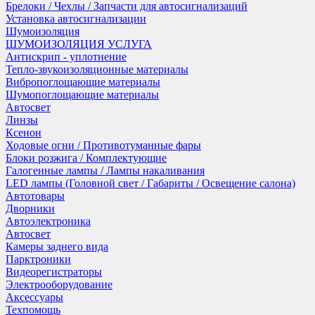
Брелоки / Чехлы / Запчасти для автосигнализаций
Установка автосигнализации
Шумоизоляция
ШУМОИЗОЛЯЦИЯ УСЛУГА
Антискрип - уплотнение
Тепло-звукоизоляционные материалы
Вибропоглощающие материалы
Шумопоглощающие материалы
Автосвет
Линзы
Ксенон
Ходовые огни / Противотуманные фары
Блоки розжига / Комплектующие
Галогенные лампы / Лампы накаливания
LED лампы (Головной свет / Габариты / Освещение салона)
Автотовары
Дворники
Автоэлектроника
Автосвет
Камеры заднего вида
Парктроники
Видеорегистраторы
Электрооборудование
Аксессуары
Техпомощь