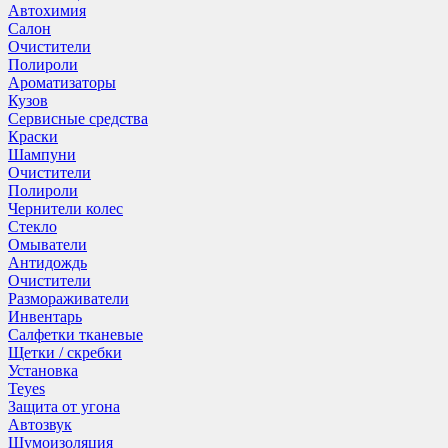
Автохимия
Салон
Очистители
Полироли
Ароматизаторы
Кузов
Сервисные средства
Краски
Шампуни
Очистители
Полироли
Чернители колес
Стекло
Омыватели
Антидождь
Очистители
Размораживатели
Инвентарь
Салфетки тканевые
Щетки / скребки
Установка
Teyes
Защита от угона
Автозвук
Шумоизоляция