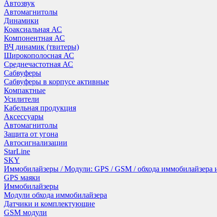
Автозвук
Автомагнитолы
Динамики
Коаксиальная АС
Компонентная АС
ВЧ динамик (твитеры)
Широкополосная АС
Среднечастотная АС
Сабвуферы
Сабвуферы в корпусе активные
Компактные
Усилители
Кабельная продукция
Аксессуары
Автомагнитолы
Защита от угона
Автосигнализации
StarLine
SKY
Иммобилайзеры / Модули: GPS / GSM / обхода иммобилайзера
GPS маяки
Иммобилайзеры
Модули обхода иммобилайзера
Датчики и комплектующие
GSM модули