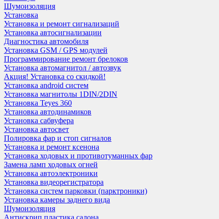
Шумоизоляция
Установка
Установка и ремонт сигнализаций
Установка автосигнализации
Диагностика автомобиля
Установка GSM / GPS модулей
Программирование ремонт брелоков
Установка автомагнитол / автозвук
Акция! Установка со скидкой!
Установка android систем
Установка магнитолы 1DIN/2DIN
Установка Teyes 360
Установка автодинамиков
Установка сабвуфера
Установка автосвет
Полировка фар и стоп сигналов
Установка и ремонт ксенона
Установка ходовых и противотуманных фар
Замена ламп ходовых огней
Установка автоэлектроники
Установка видеорегистратора
Установка систем парковки (парктроники)
Установка камеры заднего вида
Шумоизоляция
Антискрип пластика салона