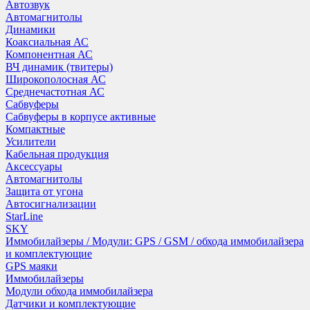
Автозвук
Автомагнитолы
Динамики
Коаксиальная АС
Компонентная АС
ВЧ динамик (твитеры)
Широкополосная АС
Среднечастотная АС
Сабвуферы
Сабвуферы в корпусе активные
Компактные
Усилители
Кабельная продукция
Аксессуары
Автомагнитолы
Защита от угона
Автосигнализации
StarLine
SKY
Иммобилайзеры / Модули: GPS / GSM / обхода иммобилайзера
и комплектующие
GPS маяки
Иммобилайзеры
Модули обхода иммобилайзера
Датчики и комплектующие