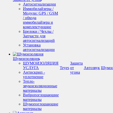
Автосигнализации
Иммобилайзеры /
Модули: GPS / GSM
/ обхода
иммобилайзера и
комплектующие
Брелоки / Чехлы /
Запчасти для
автосигнализаций
Установка
автосигнализации
Шумоизоляция
ШУМОИЗОЛЯЦИЯ
Защита
УСЛУГА
Teyes
от
Автозвук
Шумои
Антискрип -
угона
уплотнение
Тепло-
звукоизоляционные
материалы
Вибропоглощающие
материалы
Шумопоглощающие
материалы