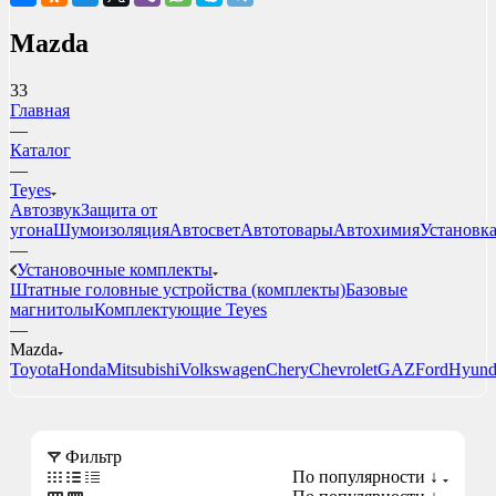
Mazda
33
Главная
—
Каталог
—
Teyes
Автозвук
Защита от
угона
Шумоизоляция
Автосвет
Автотовары
Автохимия
Установк
—
Установочные комплекты
Штатные головные устройства (комплекты)
Базовые
магнитолы
Комплектующие Teyes
—
Mazda
Toyota
Honda
Mitsubishi
Volkswagen
Chery
Chevrolet
GAZ
Ford
Hyund
Фильтр
По популярности ↓