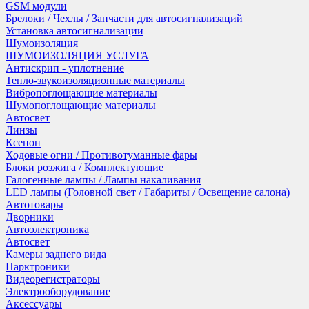
GSM модули
Брелоки / Чехлы / Запчасти для автосигнализаций
Установка автосигнализации
Шумоизоляция
ШУМОИЗОЛЯЦИЯ УСЛУГА
Антискрип - уплотнение
Тепло-звукоизоляционные материалы
Вибропоглощающие материалы
Шумопоглощающие материалы
Автосвет
Линзы
Ксенон
Ходовые огни / Противотуманные фары
Блоки розжига / Комплектующие
Галогенные лампы / Лампы накаливания
LED лампы (Головной свет / Габариты / Освещение салона)
Автотовары
Дворники
Автоэлектроника
Автосвет
Камеры заднего вида
Парктроники
Видеорегистраторы
Электрооборудование
Аксессуары