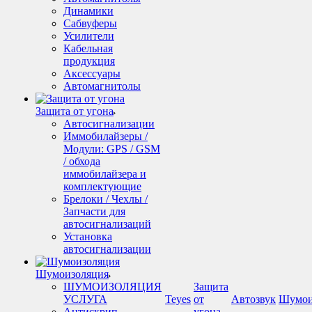
Динамики
Сабвуферы
Усилители
Кабельная
продукция
Аксессуары
Автомагнитолы
Защита от угона
Автосигнализации
Иммобилайзеры /
Модули: GPS / GSM
/ обхода
иммобилайзера и
комплектующие
Брелоки / Чехлы /
Запчасти для
автосигнализаций
Установка
автосигнализации
Шумоизоляция
ШУМОИЗОЛЯЦИЯ
Защита
УСЛУГА
Teyes
от
Автозвук
Шумои
Антискрип -
угона