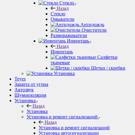
Стекло
Назад
Стекло
Омыватели
Антидождь
Очистители
Размораживатели
Инвентарь
Назад
Инвентарь
Салфетки
тканевые
Щетки / скребки
Установка
Teyes
Защита от угона
Автозвук
Шумоизоляция
Установка
Назад
Установка
Установка и ремонт сигнализаций
Назад
Установка и ремонт сигнализаций
Установка автосигнализации