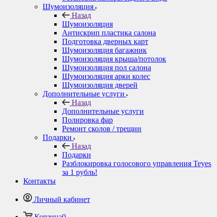
Шумоизоляция
Назад
Шумоизоляция
Антискрип пластика салона
Подготовка дверных карт
Шумоизоляция багажник
Шумоизоляция крыша/потолок
Шумоизоляция пол салона
Шумоизоляция арки колес
Шумоизоляция дверей
Дополнительные услуги
Назад
Дополнительные услуги
Полировка фар
Ремонт сколов / трещин
Подарки
Назад
Подарки
Разблокировка голосового управления Teyes
за 1 рубль!
Контакты
Личный кабинет
Корзина
0