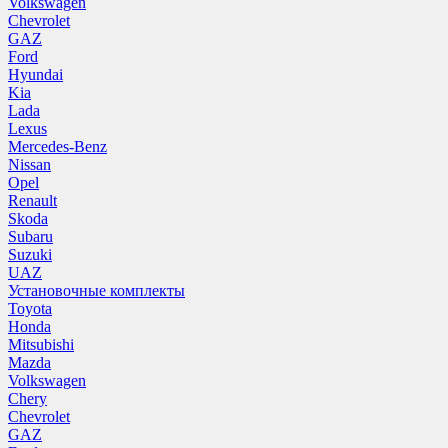
Volkswagen
Chevrolet
GAZ
Ford
Hyundai
Kia
Lada
Lexus
Mercedes-Benz
Nissan
Opel
Renault
Skoda
Subaru
Suzuki
UAZ
Установочные комплекты
Toyota
Honda
Mitsubishi
Mazda
Volkswagen
Chery
Chevrolet
GAZ