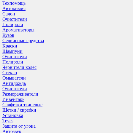
Техпомощь
Автохимия
Салон
Очистители
Полироли
Ароматизаторы
Кузов
Сервисные средства
Краски
Шампуни
Очистители
Полироли
Чернители колес
Стекло
Омыватели
Антидождь
Очистители
Размораживатели
Инвентарь
Салфетки тканевые
Щетки / скребки
Установка
Teyes
Защита от угона
Автозвук