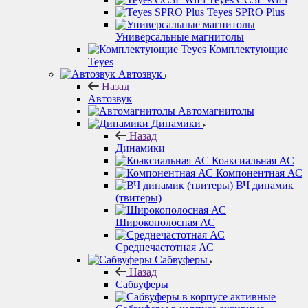
Teyes SPRO Plus
Универсальные магнитолы
Комплектующие
Teyes
Автозвук
Назад
Автозвук
Автомагнитолы
Динамики
Назад
Динамики
Коаксиальная АС
Компонентная АС
ВЧ динамик
(твитеры)
Широкополосная АС
Среднечастотная АС
Сабвуферы
Назад
Сабвуферы