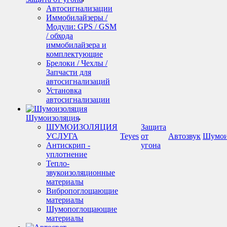
Автосигнализации
Иммобилайзеры /
Модули: GPS / GSM
/ обхода
иммобилайзера и
комплектующие
Брелоки / Чехлы /
Запчасти для
автосигнализаций
Установка
автосигнализации
Шумоизоляция
ШУМОИЗОЛЯЦИЯ
Защита
УСЛУГА
Teyes
от
Автозвук
Шумои
Антискрип -
угона
уплотнение
Тепло-
звукоизоляционные
материалы
Вибропоглощающие
материалы
Шумопоглощающие
материалы