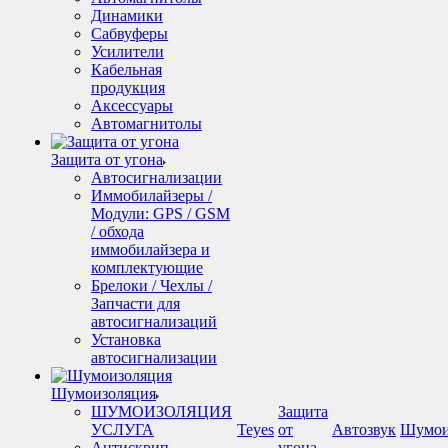
Динамики
Сабвуферы
Усилители
Кабельная
продукция
Аксессуары
Автомагнитолы
Защита от угона
Автосигнализации
Иммобилайзеры /
Модули: GPS / GSM
/ обхода
иммобилайзера и
комплектующие
Брелоки / Чехлы /
Запчасти для
автосигнализаций
Установка
автосигнализации
Шумоизоляция
ШУМОИЗОЛЯЦИЯ
Защита
УСЛУГА
Teyes
от
Автозвук
Шумои
Антискрип -
угона