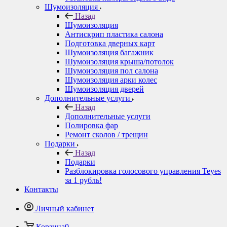
Шумоизоляция
Назад
Шумоизоляция
Антискрип пластика салона
Подготовка дверных карт
Шумоизоляция багажник
Шумоизоляция крыша/потолок
Шумоизоляция пол салона
Шумоизоляция арки колес
Шумоизоляция дверей
Дополнительные услуги
Назад
Дополнительные услуги
Полировка фар
Ремонт сколов / трещин
Подарки
Назад
Подарки
Разблокировка голосового управления Teyes
за 1 рубль!
Контакты
Личный кабинет
Корзина
0