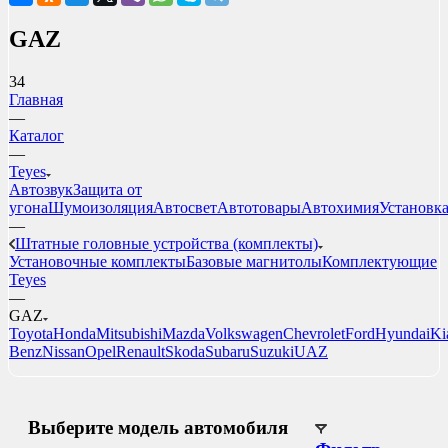
GAZ
34
Главная
—
Каталог
—
Teyes
Автозвук
Защита от
угона
Шумоизоляция
Автосвет
Автотовары
Автохимия
Установк
—
Штатные головные устройства (комплекты)
Установочные комплекты
Базовые магнитолы
Комплектующие
Teyes
—
GAZ
Toyota
Honda
Mitsubishi
Mazda
Volkswagen
Chevrolet
Ford
Hyundai
Ki
Benz
Nissan
Opel
Renault
Skoda
Subaru
Suzuki
UAZ
Выберите модель автомобиля