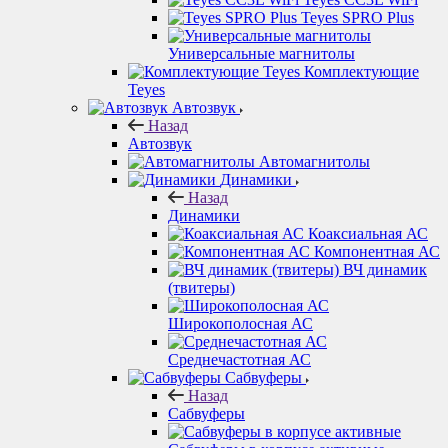
Teyes SPRO Plus
Универсальные магнитолы
Комплектующие
Teyes
Автозвук
Назад
Автозвук
Автомагнитолы
Динамики
Назад
Динамики
Коаксиальная АС
Компонентная АС
ВЧ динамик
(твитеры)
Широкополосная АС
Среднечастотная АС
Сабвуферы
Назад
Сабвуферы