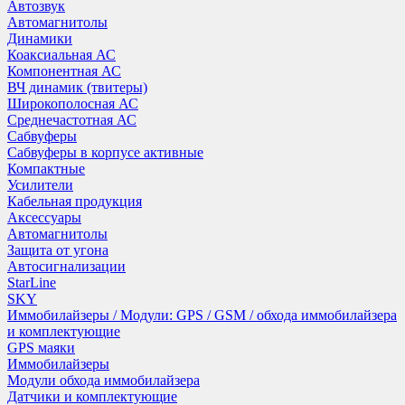
Автозвук
Автомагнитолы
Динамики
Коаксиальная АС
Компонентная АС
ВЧ динамик (твитеры)
Широкополосная АС
Среднечастотная АС
Сабвуферы
Сабвуферы в корпусе активные
Компактные
Усилители
Кабельная продукция
Аксессуары
Автомагнитолы
Защита от угона
Автосигнализации
StarLine
SKY
Иммобилайзеры / Модули: GPS / GSM / обхода иммобилайзера
и комплектующие
GPS маяки
Иммобилайзеры
Модули обхода иммобилайзера
Датчики и комплектующие