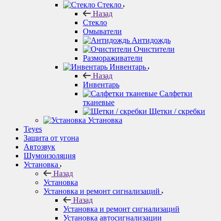
Стекло
Назад
Стекло
Омыватели
Антидождь
Очистители
Размораживатели
Инвентарь
Назад
Инвентарь
Салфетки
тканевые
Щетки / скребки
Установка
Teyes
Защита от угона
Автозвук
Шумоизоляция
Установка
Назад
Установка
Установка и ремонт сигнализаций
Назад
Установка и ремонт сигнализаций
Установка автосигнализации