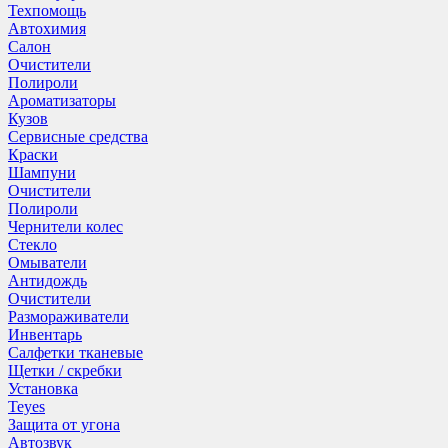
Техпомощь
Автохимия
Салон
Очистители
Полироли
Ароматизаторы
Кузов
Сервисные средства
Краски
Шампуни
Очистители
Полироли
Чернители колес
Стекло
Омыватели
Антидождь
Очистители
Размораживатели
Инвентарь
Салфетки тканевые
Щетки / скребки
Установка
Teyes
Защита от угона
Автозвук