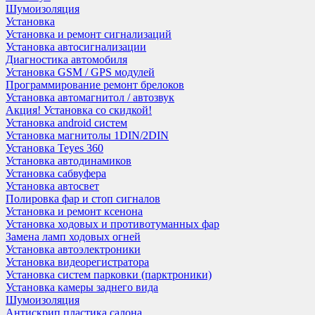
Шумоизоляция
Установка
Установка и ремонт сигнализаций
Установка автосигнализации
Диагностика автомобиля
Установка GSM / GPS модулей
Программирование ремонт брелоков
Установка автомагнитол / автозвук
Акция! Установка со скидкой!
Установка android систем
Установка магнитолы 1DIN/2DIN
Установка Teyes 360
Установка автодинамиков
Установка сабвуфера
Установка автосвет
Полировка фар и стоп сигналов
Установка и ремонт ксенона
Установка ходовых и противотуманных фар
Замена ламп ходовых огней
Установка автоэлектроники
Установка видеорегистратора
Установка систем парковки (парктроники)
Установка камеры заднего вида
Шумоизоляция
Антискрип пластика салона