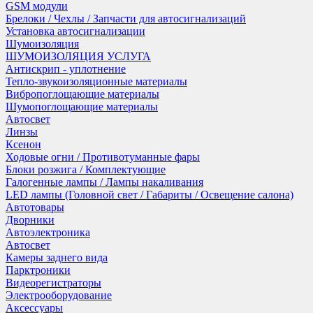
GSM модули
Брелоки / Чехлы / Запчасти для автосигнализаций
Установка автосигнализации
Шумоизоляция
ШУМОИЗОЛЯЦИЯ УСЛУГА
Антискрип - уплотнение
Тепло-звукоизоляционные материалы
Вибропоглощающие материалы
Шумопоглощающие материалы
Автосвет
Линзы
Ксенон
Ходовые огни / Противотуманные фары
Блоки розжига / Комплектующие
Галогенные лампы / Лампы накаливания
LED лампы (Головной свет / Габариты / Освещение салона)
Автотовары
Дворники
Автоэлектроника
Автосвет
Камеры заднего вида
Парктроники
Видеорегистраторы
Электрооборудование
Аксессуары