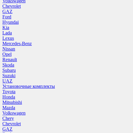
Volkswagen
Chevrolet
GAZ
Ford
Hyundai
Kia
Lada
Lexus
Mercedes-Benz
Nissan
Opel
Renault
Skoda
Subaru
Suzuki
UAZ
Установочные комплекты
Toyota
Honda
Mitsubishi
Mazda
Volkswagen
Chery
Chevrolet
GAZ