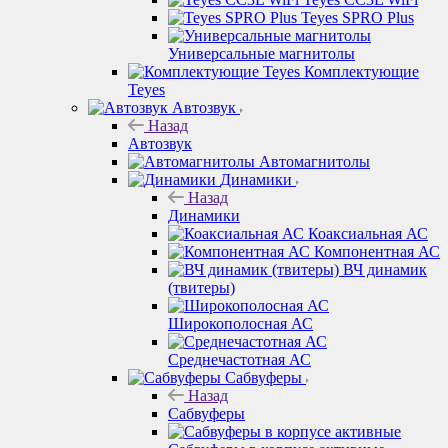
Teyes SPRO Plus
Универсальные магнитолы
Комплектующие
Teyes
Автозвук
Назад
Автозвук
Автомагнитолы
Динамики
Назад
Динамики
Коаксиальная АС
Компонентная АС
ВЧ динамик
(твитеры)
Широкополосная АС
Среднечастотная АС
Сабвуферы
Назад
Сабвуферы