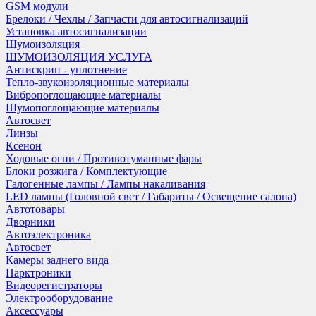
GSM модули
Брелоки / Чехлы / Запчасти для автосигнализаций
Установка автосигнализации
Шумоизоляция
ШУМОИЗОЛЯЦИЯ УСЛУГА
Антискрип - уплотнение
Тепло-звукоизоляционные материалы
Вибропоглощающие материалы
Шумопоглощающие материалы
Автосвет
Линзы
Ксенон
Ходовые огни / Противотуманные фары
Блоки розжига / Комплектующие
Галогенные лампы / Лампы накаливания
LED лампы (Головной свет / Габариты / Освещение салона)
Автотовары
Дворники
Автоэлектроника
Автосвет
Камеры заднего вида
Парктроники
Видеорегистраторы
Электрооборудование
Аксессуары