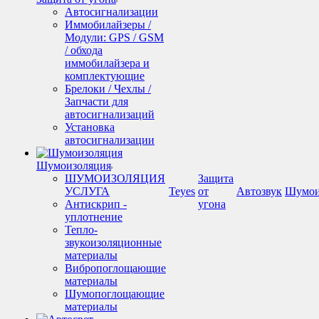
Автосигнализации
Иммобилайзеры /
Модули: GPS / GSM
/ обхода
иммобилайзера и
комплектующие
Брелоки / Чехлы /
Запчасти для
автосигнализаций
Установка
автосигнализации
Шумоизоляция
ШУМОИЗОЛЯЦИЯ
Защита
УСЛУГА
Teyes
от
Автозвук
Шумои
Антискрип -
угона
уплотнение
Тепло-
звукоизоляционные
материалы
Вибропоглощающие
материалы
Шумопоглощающие
материалы