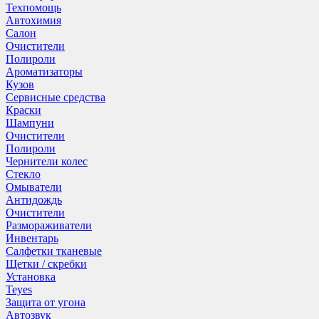
Техпомощь
Автохимия
Салон
Очистители
Полироли
Ароматизаторы
Кузов
Сервисные средства
Краски
Шампуни
Очистители
Полироли
Чернители колес
Стекло
Омыватели
Антидождь
Очистители
Размораживатели
Инвентарь
Салфетки тканевые
Щетки / скребки
Установка
Teyes
Защита от угона
Автозвук