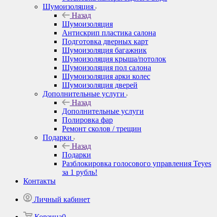
Шумоизоляция
Назад
Шумоизоляция
Антискрип пластика салона
Подготовка дверных карт
Шумоизоляция багажник
Шумоизоляция крыша/потолок
Шумоизоляция пол салона
Шумоизоляция арки колес
Шумоизоляция дверей
Дополнительные услуги
Назад
Дополнительные услуги
Полировка фар
Ремонт сколов / трещин
Подарки
Назад
Подарки
Разблокировка голосового управления Teyes
за 1 рубль!
Контакты
Личный кабинет
Корзина
0