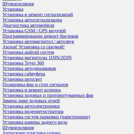
Шумоизоляция
Установка
Установка и ремонт сигнализаций
Установка автосигнализации
Диагностика автомобиля
Установка GSM / GPS модулей
Программирование ремонт брелоков
Установка автомагнитол / автозвук
Акция! Установка со скидкой!
Установка android систем
Установка магнитолы 1DIN/2DIN
Установка Teyes 360
Установка автодинамиков
Установка сабвуфера
Установка автосвет
Полировка фар и стоп сигналов
Установка и ремонт ксенона
Установка ходовых и противотуманных фар
Замена ламп ходовых огней
Установка автоэлектроники
Установка видеорегистратора
Установка систем парковки (парктроники)
Установка камеры заднего вида
Шумоизоляция
Антискрип пластика салона