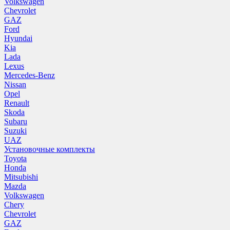
Volkswagen
Chevrolet
GAZ
Ford
Hyundai
Kia
Lada
Lexus
Mercedes-Benz
Nissan
Opel
Renault
Skoda
Subaru
Suzuki
UAZ
Установочные комплекты
Toyota
Honda
Mitsubishi
Mazda
Volkswagen
Chery
Chevrolet
GAZ