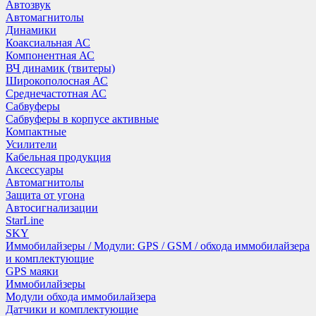
Автозвук
Автомагнитолы
Динамики
Коаксиальная АС
Компонентная АС
ВЧ динамик (твитеры)
Широкополосная АС
Среднечастотная АС
Сабвуферы
Сабвуферы в корпусе активные
Компактные
Усилители
Кабельная продукция
Аксессуары
Автомагнитолы
Защита от угона
Автосигнализации
StarLine
SKY
Иммобилайзеры / Модули: GPS / GSM / обхода иммобилайзера
и комплектующие
GPS маяки
Иммобилайзеры
Модули обхода иммобилайзера
Датчики и комплектующие