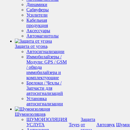
Динамики
Сабвуферы
Усилители
Кабельная
продукция
Аксессуары
Автомагнитолы
Защита от угона
Автосигнализации
Иммобилайзеры /
Модули: GPS / GSM
/ обхода
иммобилайзера и
комплектующие
Брелоки / Чехлы /
Запчасти для
автосигнализаций
Установка
автосигнализации
Шумоизоляция
ШУМОИЗОЛЯЦИЯ
Защита
УСЛУГА
Teyes
от
Автозвук
Шумои
Антискрип -
угона